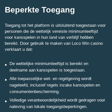
Beperkte Toegang
Toegang tot het platform is uitsluitend toegestaan voor
personen die de wettelijk vereiste minimumleeftijd
voor kansspelen in hun land van verblijf hebben
bereikt. Door gebruik te maken van Loco Win casino
verklaart u dat:
De wettelijke minimumleeftijd is bereikt en
deelname aan kansspelen is toegestaan.
Alle toepasselijke wet- en regelgeving wordt
nageleefd, inclusief regels inzake kansspelen en
consumentenbescherming.
Volledige verantwoordelijkheid wordt gedragen voor
naleving van lokale toegangsbeperkingen.