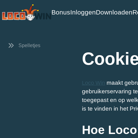
Bonus
Inloggen
Downloaden
R
Spelletjes
Cookie
maakt gebru
Loco Win
gebruikerservaring te
toegepast en op wel
is te vinden in het Pr
Hoe Loco